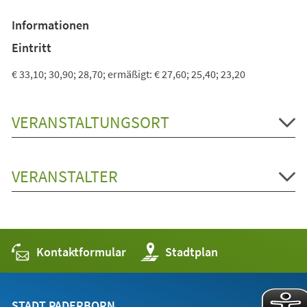
in
einem
Informationen
neuen
Tab)
Eintritt
€ 33,10; 30,90; 28,70; ermäßigt: € 27,60; 25,40; 23,20
VERANSTALTUNGSORT
VERANSTALTER
Kontaktformular
(Öffnet
Stadtplan
in
einem
neuen
Tab)
STADT PADERBORN