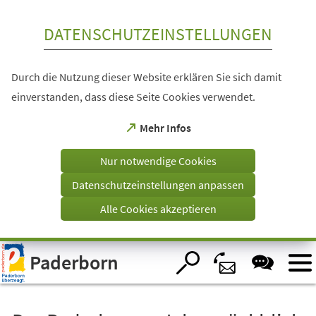
Inhalt anspringen
DATENSCHUTZEINSTELLUNGEN
Durch die Nutzung dieser Website erklären Sie sich damit
einverstanden, dass diese Seite Cookies verwendet.
(Öffnet
Mehr Infos
in
einem
Nur notwendige Cookies
neuen
Tab)
Datenschutzeinstellungen anpassen
Alle Cookies akzeptieren
Visuelle
Paderborn
Assistenzsoftware
öffnen.