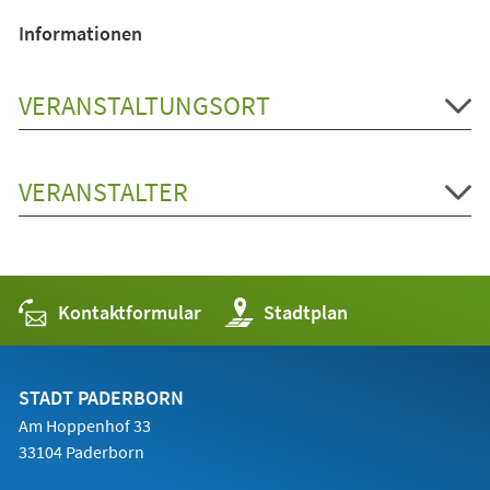
einem
Informationen
neuen
Tab)
VERANSTALTUNGSORT
VERANSTALTER
Kontaktformular
(Öffnet
Stadtplan
in
einem
neuen
Tab)
STADT PADERBORN
Am Hoppenhof 33
33104 Paderborn