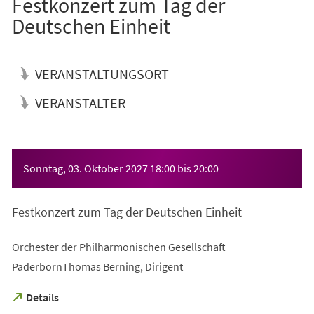
Festkonzert zum Tag der
Deutschen Einheit
VERANSTALTUNGSORT
VERANSTALTER
Veranstaltungsinformationen
Sonntag, 03. Oktober 2027
18:00
bis
20:00
Festkonzert zum Tag der Deutschen Einheit
Orchester der Philharmonischen Gesellschaft
PaderbornThomas Berning, Dirigent
(Öffnet
Details
in