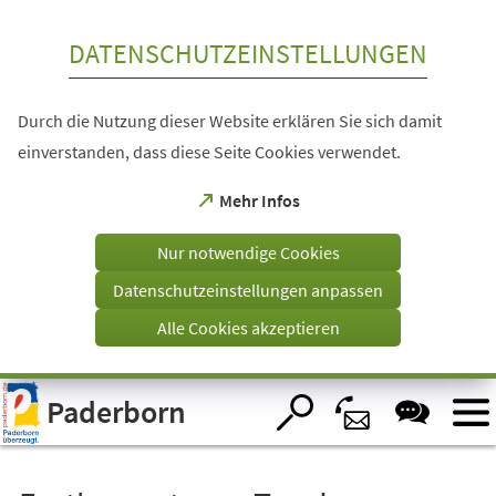
Inhalt anspringen
DATENSCHUTZEINSTELLUNGEN
Durch die Nutzung dieser Website erklären Sie sich damit
einverstanden, dass diese Seite Cookies verwendet.
(Öffnet
Mehr Infos
in
einem
Nur notwendige Cookies
neuen
Tab)
Datenschutzeinstellungen anpassen
Alle Cookies akzeptieren
Visuelle
Paderborn
Assistenzsoftware
öffnen.