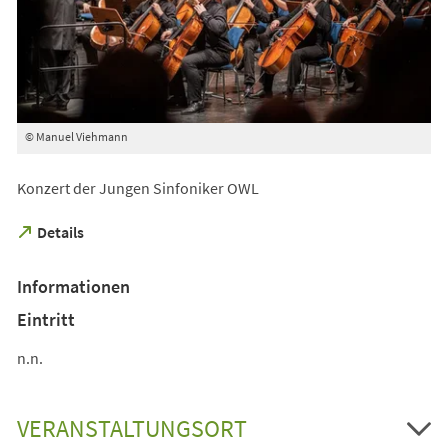
© Manuel Viehmann
Konzert der Jungen Sinfoniker OWL
(Öffnet
Details
in
einem
Informationen
neuen
Tab)
Eintritt
n.n.
VERANSTALTUNGSORT