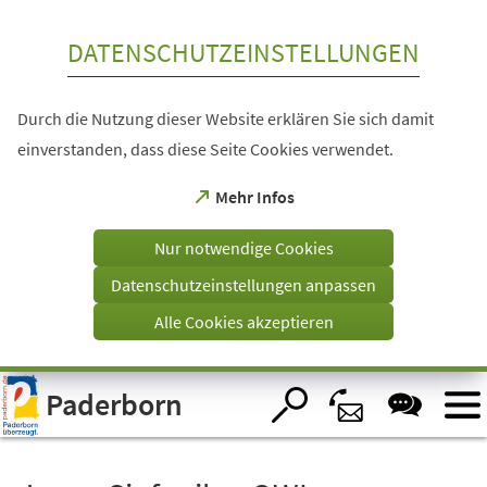
Inhalt anspringen
DATENSCHUTZEINSTELLUNGEN
Durch die Nutzung dieser Website erklären Sie sich damit
einverstanden, dass diese Seite Cookies verwendet.
(Öffnet
Mehr Infos
in
einem
Nur notwendige Cookies
neuen
Tab)
Datenschutzeinstellungen anpassen
Alle Cookies akzeptieren
Visuelle
Paderborn
Assistenzsoftware
öffnen.