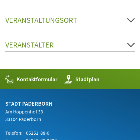
VERANSTALTUNGSORT
VERANSTALTER
Kontaktformular
(Öffnet
Stadtplan
in
einem
neuen
Tab)
STADT PADERBORN
Am Hoppenhof 33
33104 Paderborn
Telefon:
05251 88-0