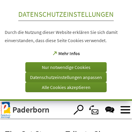
Inhalt anspringen
DATENSCHUTZEINSTELLUNGEN
Durch die Nutzung dieser Website erklären Sie sich damit
einverstanden, dass diese Seite Cookies verwendet.
(Öffnet
Mehr Infos
in
einem
Nur notwendige Cookies
neuen
Tab)
Datenschutzeinstellungen anpassen
Alle Cookies akzeptieren
Visuelle
Paderborn
Assistenzsoftware
öffnen.