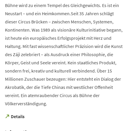
Bühne wird zu einem Tempel des Gleichgewichts. Es ist ein
Neustart – und ein Heimkommen.Seit 35 Jahren schlägt
dieser Circus Brücken – zwischen Menschen, Systemen,
Kontinenten. Was 1989 als visionäre Kulturinitiative begann,
ist heute ein europäisches Erfolgsprojekt mit Herz und
Haltung. Mit fast wissenschaftlicher Präzision wird die Kunst
des Zájì zelebriert – als Ausdruck einer Philosophie, die
Körper, Geist und Seele vereint. Kein staatliches Produkt,
sondern frei, kreativ und kulturell verbindend. Über 15
Millionen Zuschauer bezeugen: Hier entsteht ein Dialog der
Akrobatik, der die Tiefe Chinas mit westlicher Offenheit
vereint. Ein atemraubender Circus als Bühne der
Völkerverständigung.
(Öffnet
Details
in
einem