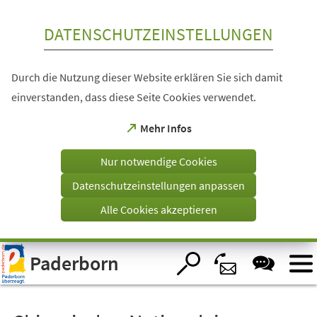
Inhalt anspringen
DATENSCHUTZEINSTELLUNGEN
Durch die Nutzung dieser Website erklären Sie sich damit
einverstanden, dass diese Seite Cookies verwendet.
(Öffnet
Mehr Infos
in
einem
Nur notwendige Cookies
neuen
Tab)
Datenschutzeinstellungen anpassen
Alle Cookies akzeptieren
Visuelle
Paderborn
Assistenzsoftware
öffnen.