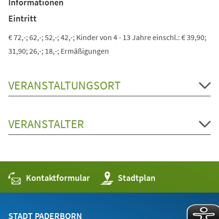
Informationen
neuen
Tab)
Eintritt
€ 72,-; 62,-; 52,-; 42,-; Kinder von 4 - 13 Jahre einschl.: € 39,90;
31,90; 26,-; 18,-; Ermäßigungen
VERANSTALTUNGSORT
VERANSTALTER
Kontaktformular
(Öffnet
Stadtplan
in
einem
neuen
Tab)
STADT PADERBORN