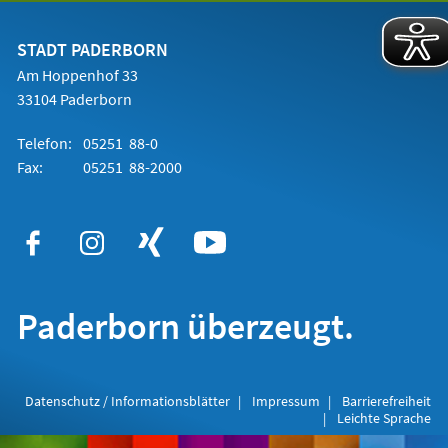
einem
neuen
Tab)
STADT PADERBORN
Am Hoppenhof 33
33104 Paderborn
Telefon:
05251 88-0
Fax:
05251 88-2000
Paderborn überzeugt.
Datenschutz / Informationsblätter
Impressum
Barrierefreiheit
Leichte Sprache