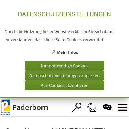
Inhalt anspringen
DATENSCHUTZEINSTELLUNGEN
Durch die Nutzung dieser Website erklären Sie sich damit
einverstanden, dass diese Seite Cookies verwendet.
(Öffnet
Mehr Infos
in
einem
Nur notwendige Cookies
neuen
Tab)
Datenschutzeinstellungen anpassen
Alle Cookies akzeptieren
Visuelle
Paderborn
Assistenzsoftware
öffnen.