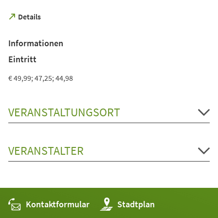
(Öffnet
Details
in
einem
Informationen
neuen
Tab)
Eintritt
€ 49,99; 47,25; 44,98
VERANSTALTUNGSORT
VERANSTALTER
Kontaktformular
(Öffnet
Stadtplan
in