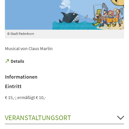
© Stadt Paderborn
Musical von Claus Martin
(Öffnet
Details
in
einem
Informationen
neuen
Tab)
Eintritt
€ 15,-; ermäßigt € 10,-
VERANSTALTUNGSORT