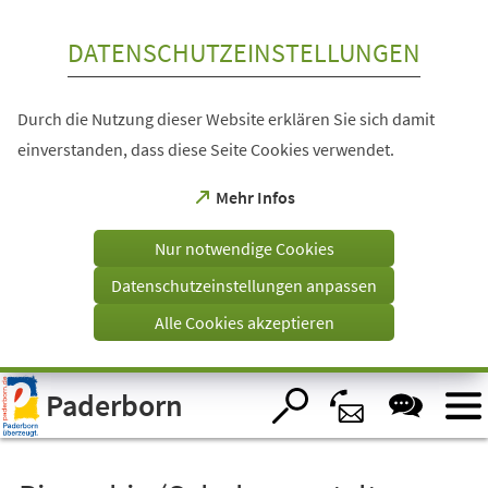
Inhalt anspringen
DATENSCHUTZEINSTELLUNGEN
Durch die Nutzung dieser Website erklären Sie sich damit
einverstanden, dass diese Seite Cookies verwendet.
(Öffnet
Mehr Infos
in
einem
Nur notwendige Cookies
neuen
Tab)
Datenschutzeinstellungen anpassen
Alle Cookies akzeptieren
Visuelle
Paderborn
Assistenzsoftware
öffnen.