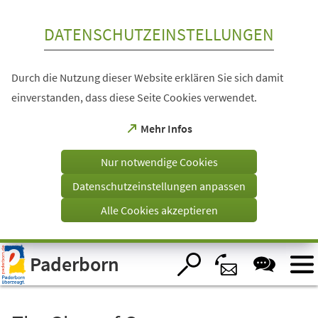
Inhalt anspringen
DATENSCHUTZEINSTELLUNGEN
Durch die Nutzung dieser Website erklären Sie sich damit
einverstanden, dass diese Seite Cookies verwendet.
(Öffnet
Mehr Infos
in
einem
Nur notwendige Cookies
neuen
Tab)
Datenschutzeinstellungen anpassen
Alle Cookies akzeptieren
Visuelle
Paderborn
Assistenzsoftware
öffnen.