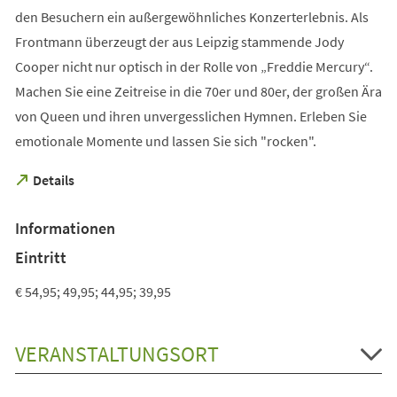
den Besuchern ein außergewöhnliches Konzerterlebnis. Als
Frontmann überzeugt der aus Leipzig stammende Jody
Cooper nicht nur optisch in der Rolle von „Freddie Mercury“.
Machen Sie eine Zeitreise in die 70er und 80er, der großen Ära
von Queen und ihren unvergesslichen Hymnen. Erleben Sie
emotionale Momente und lassen Sie sich "rocken".
(Öffnet
Details
in
einem
Informationen
neuen
Tab)
Eintritt
€ 54,95; 49,95; 44,95; 39,95
VERANSTALTUNGSORT