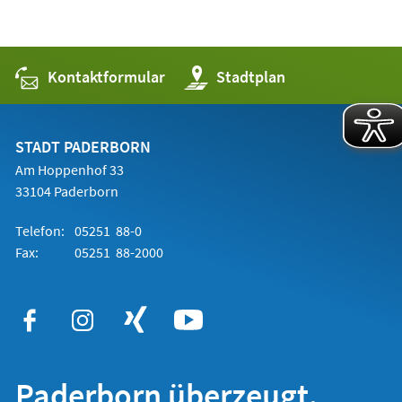
Kontaktformular
(Öffnet
Stadtplan
in
einem
neuen
Tab)
STADT PADERBORN
Am Hoppenhof 33
33104 Paderborn
Telefon:
05251 88-0
Fax:
05251 88-2000
Paderborn überzeugt.