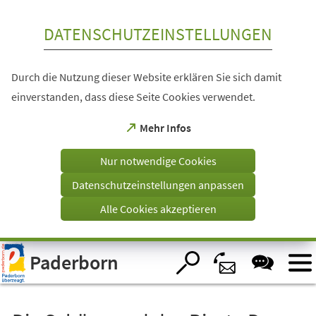
Inhalt anspringen
DATENSCHUTZEINSTELLUNGEN
Durch die Nutzung dieser Website erklären Sie sich damit
einverstanden, dass diese Seite Cookies verwendet.
(Öffnet
Mehr Infos
in
einem
Nur notwendige Cookies
neuen
Tab)
Datenschutzeinstellungen anpassen
Alle Cookies akzeptieren
Visuelle
Paderborn
Assistenzsoftware
öffnen.