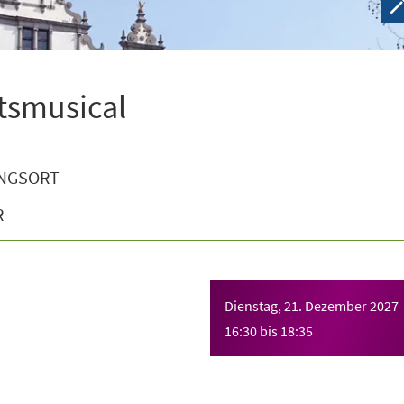
tsmusical
NGSORT
R
Dienstag, 21. Dezember 2027
16:30
bis
18:35