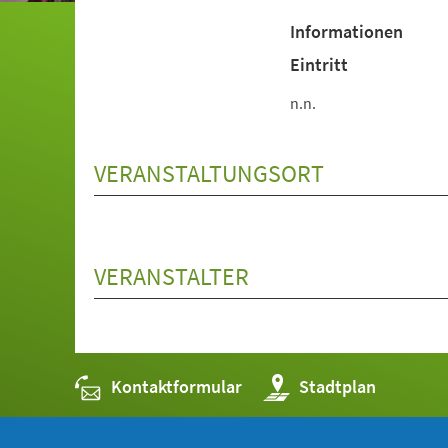
einem
Informationen
neuen
Tab)
Eintritt
n.n.
VERANSTALTUNGSORT
VERANSTALTER
Kontaktformular
(Öffnet
Stadtplan
in
einem
neuen