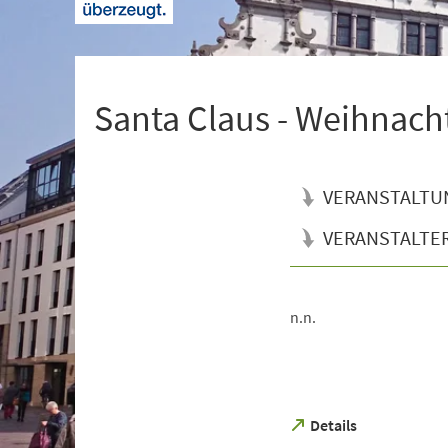
+
1
Santa Claus - Weihnach
VERANSTALTU
VERANSTALTE
n.n.
Veranstaltungsinformationen
(Öffnet
Details
in