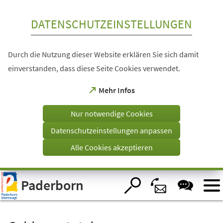
Inhalt anspringen
DATENSCHUTZEINSTELLUNGEN
Durch die Nutzung dieser Website erklären Sie sich damit
einverstanden, dass diese Seite Cookies verwendet.
(Öffnet
Mehr Infos
in
einem
Nur notwendige Cookies
neuen
Tab)
Datenschutzeinstellungen anpassen
Alle Cookies akzeptieren
Visuelle
Paderborn
Assistenzsoftware
öffnen.