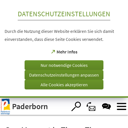
Inhalt anspringen
DATENSCHUTZEINSTELLUNGEN
Durch die Nutzung dieser Website erklären Sie sich damit
einverstanden, dass diese Seite Cookies verwendet.
(Öffnet
Mehr Infos
in
einem
Nur notwendige Cookies
neuen
Tab)
Datenschutzeinstellungen anpassen
Alle Cookies akzeptieren
Visuelle
Paderborn
Assistenzsoftware
öffnen.