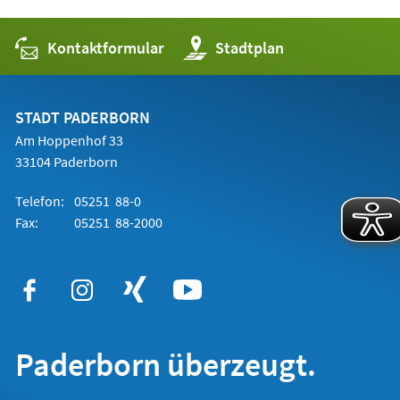
Kontaktformular
(Öffnet
Stadtplan
in
einem
neuen
Tab)
STADT PADERBORN
Am Hoppenhof 33
33104 Paderborn
Telefon:
05251 88-0
Fax:
05251 88-2000
Paderborn überzeugt.