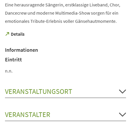
Eine herausragende Sängerin, erstklassige Liveband, Chor,
Dancecrew und moderne Multimedia-Show sorgen für ein
emotionales Tribute-Erlebnis voller Gänsehautmomente.
(Öffnet
Details
in
einem
Informationen
neuen
Tab)
Eintritt
n.n.
VERANSTALTUNGSORT
VERANSTALTER