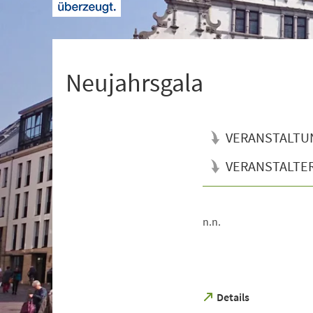
+
1
Neujahrsgala
VERANSTALTU
VERANSTALTE
n.n.
Veranstaltungsinformationen
(Öffnet
Details
in