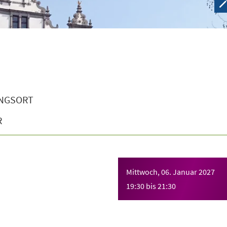
NGSORT
R
Mittwoch, 06. Januar 2027
19:30
bis
21:30