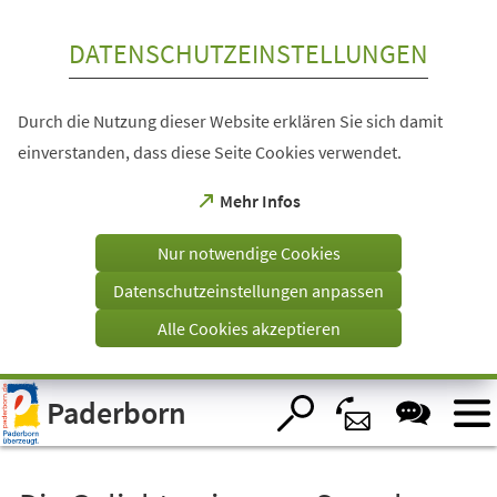
Inhalt anspringen
DATENSCHUTZEINSTELLUNGEN
Durch die Nutzung dieser Website erklären Sie sich damit
einverstanden, dass diese Seite Cookies verwendet.
(Öffnet
Mehr Infos
in
einem
Nur notwendige Cookies
neuen
Tab)
Datenschutzeinstellungen anpassen
Alle Cookies akzeptieren
Visuelle
Paderborn
Assistenzsoftware
öffnen.