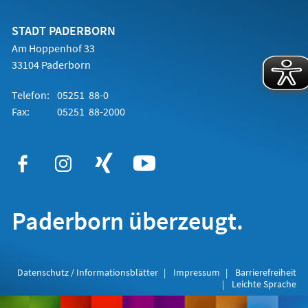
einem
neuen
Tab)
STADT PADERBORN
Am Hoppenhof 33
33104 Paderborn
Telefon:
05251 88-0
Fax:
05251 88-2000
Paderborn überzeugt.
Datenschutz / Informationsblätter
Impressum
Barrierefreiheit
Leichte Sprache