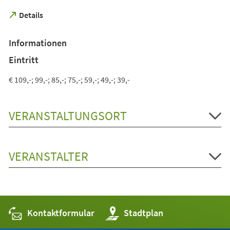
(Öffnet
Details
in
einem
Informationen
neuen
Tab)
Eintritt
€ 109,-; 99,-; 85,-; 75,-; 59,-; 49,-; 39,-
VERANSTALTUNGSORT
VERANSTALTER
Kontaktformular
(Öffnet
Stadtplan
in