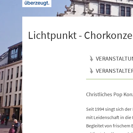
+
1
Lichtpunkt - Chorkonze
VERANSTALTU
VERANSTALTE
Christliches Pop Kon
Veranstaltungsinformationen
Seit 1994 singt sich de
mit Leidenschaft in die
Begleitet von frischem