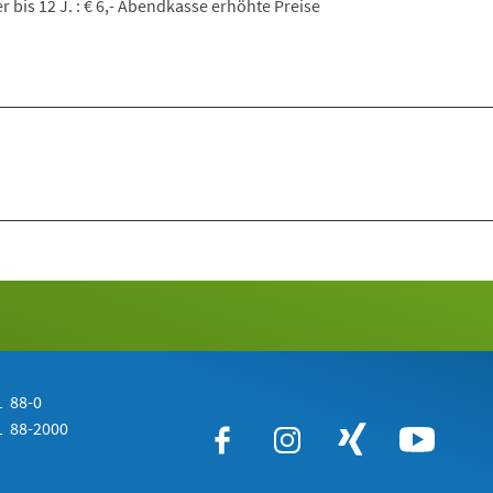
er bis 12 J. : € 6,- Abendkasse erhöhte Preise
 88-0
 88-2000