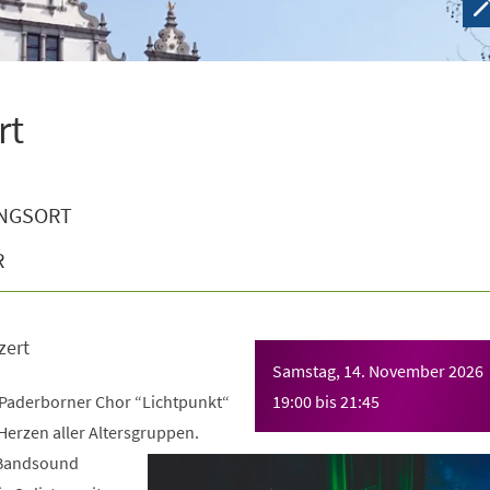
rt
NGSORT
R
zert
Samstag, 14. November 2026
r Paderborner Chor “Lichtpunkt“
19:00
bis
21:45
 Herzen aller Altersgruppen.
 Bandsound