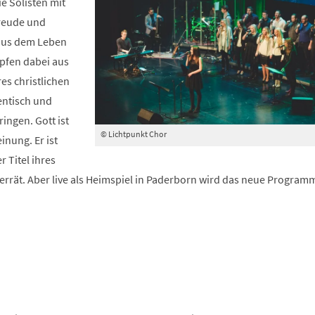
ie Solisten mit
reude und
 aus dem Leben
pfen dabei aus
es christlichen
entisch und
ingen. Gott ist
© Lichtpunkt Chor
nung. Er ist
r Titel ihres
errät. Aber live als Heimspiel in Paderborn wird das neue Progra