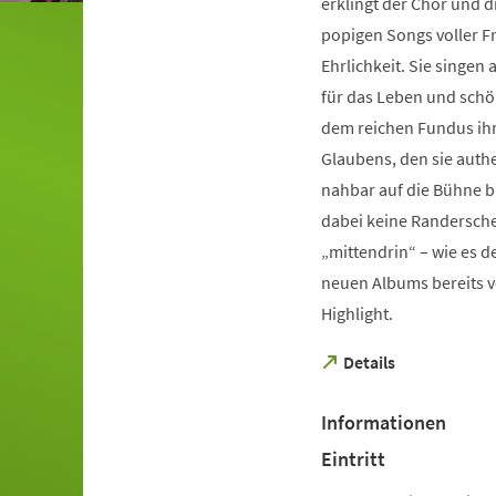
erklingt der Chor und d
popigen Songs voller F
Ehrlichkeit. Sie singen
für das Leben und schö
dem reichen Fundus ihr
Glaubens, den sie auth
nahbar auf die Bühne br
dabei keine Randerschei
„mittendrin“ – wie es de
neuen Albums bereits v
Highlight.
(Öffnet
Details
in
einem
Informationen
neuen
Tab)
Eintritt