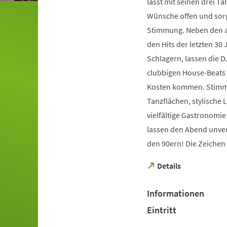
lässt mit seinen drei T
Wünsche offen und sorg
Stimmung. Neben den a
den Hits der letzten 30
Schlagern, lassen die D
clubbigen House-Beats a
Kosten kommen. Stimm
Tanzflächen, stylische
vielfältige Gastronomie
lassen den Abend unver
den 90ern! Die Zeichen 
(Öffnet
Details
in
einem
Informationen
neuen
Tab)
Eintritt