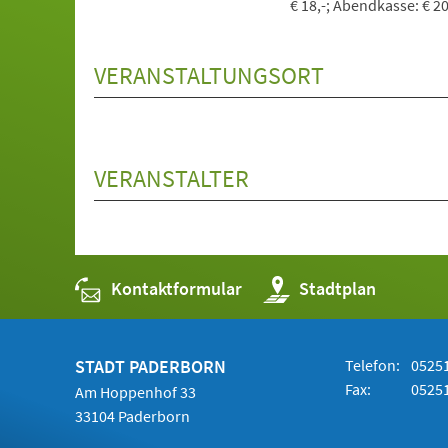
€ 18,-; Abendkasse: € 20
VERANSTALTUNGSORT
VERANSTALTER
Kontaktformular
(Öffnet
Stadtplan
in
einem
neuen
Tab)
STADT PADERBORN
Telefon:
05251
Fax:
05251
Am Hoppenhof 33
33104 Paderborn