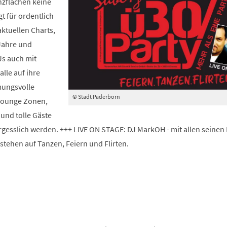
anzflächen keine
t für ordentlich
ktuellen Charts,
 Jahre und
Js auch mit
lle auf ihre
ungsvolle
© Stadt Paderborn
 Lounge Zonen,
 und tolle Gäste
gesslich werden. +++ LIVE ON STAGE: DJ MarkOH - mit allen seinen 
stehen auf Tanzen, Feiern und Flirten.