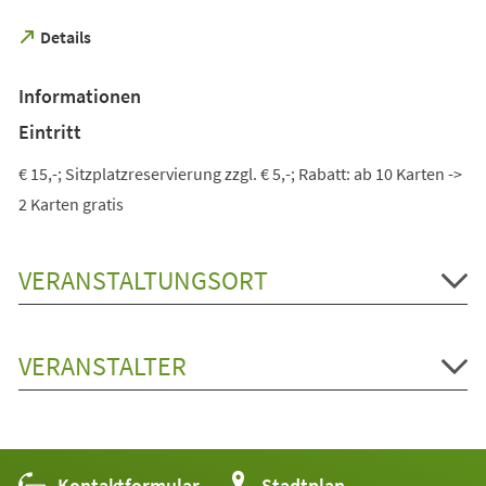
(Öffnet
Details
in
einem
Informationen
neuen
Tab)
Eintritt
€ 15,-; Sitzplatzreservierung zzgl. € 5,-; Rabatt: ab 10 Karten ->
2 Karten gratis
VERANSTALTUNGSORT
VERANSTALTER
Kontaktformular
(Öffnet
Stadtplan