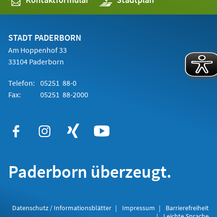
in
einem
neuen
Tab)
STADT PADERBORN
Am Hoppenhof 33
33104 Paderborn
Telefon:
05251 88-0
Fax:
05251 88-2000
Paderborn überzeugt.
Datenschutz / Informationsblätter
Impressum
Barrierefreiheit
Leichte Sprache