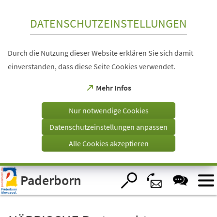
Inhalt anspringen
DATENSCHUTZEINSTELLUNGEN
Durch die Nutzung dieser Website erklären Sie sich damit
einverstanden, dass diese Seite Cookies verwendet.
(Öffnet
Mehr Infos
in
einem
Nur notwendige Cookies
neuen
Tab)
Datenschutzeinstellungen anpassen
Alle Cookies akzeptieren
Visuelle
Paderborn
Assistenzsoftware
öffnen.