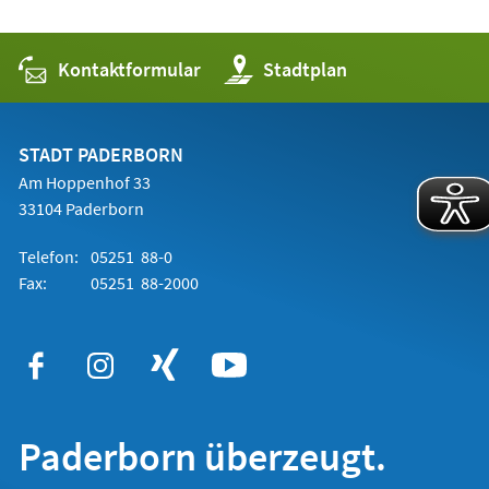
Kontaktformular
(Öffnet
Stadtplan
in
einem
neuen
Tab)
STADT PADERBORN
Am Hoppenhof 33
33104 Paderborn
Telefon:
05251 88-0
Fax:
05251 88-2000
Paderborn überzeugt.