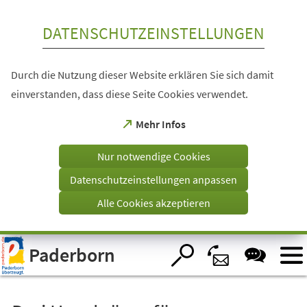
Inhalt anspringen
DATENSCHUTZEINSTELLUNGEN
Durch die Nutzung dieser Website erklären Sie sich damit
einverstanden, dass diese Seite Cookies verwendet.
(Öffnet
Mehr Infos
in
einem
Nur notwendige Cookies
neuen
Tab)
Datenschutzeinstellungen anpassen
Alle Cookies akzeptieren
Visuelle
Paderborn
Assistenzsoftware
öffnen.