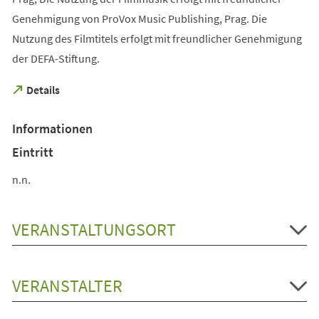
Genehmigung von ProVox Music Publishing, Prag. Die
Nutzung des Filmtitels erfolgt mit freundlicher Genehmigung
der DEFA-Stiftung.
(Öffnet
Details
in
einem
Informationen
neuen
Tab)
Eintritt
n.n.
VERANSTALTUNGSORT
VERANSTALTER