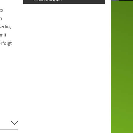
es
n
erlin,
mit
rfolgt