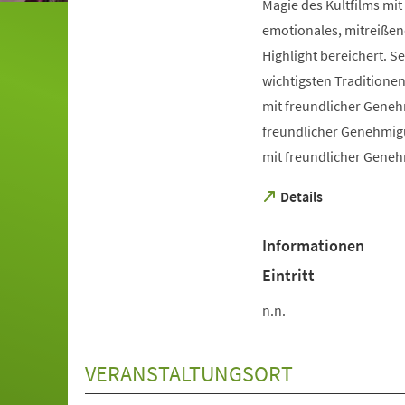
Magie des Kultfilms mit
emotionales, mitreißend
Highlight bereichert. S
wichtigsten Traditionen
mit freundlicher Geneh
freundlicher Genehmigun
mit freundlicher Geneh
(Öffnet
Details
in
einem
Informationen
neuen
Tab)
Eintritt
n.n.
VERANSTALTUNGSORT