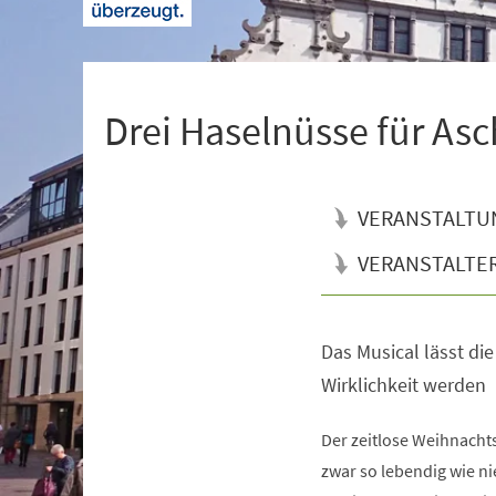
+
1
Drei Haselnüsse für As
VERANSTALTU
VERANSTALTE
Das Musical lässt di
Veranstaltungsinformationen
Wirklichkeit werden
Der zeitlose Weihnachts
zwar so lebendig wie ni