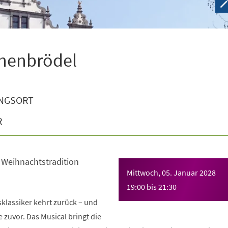
chenbrödel
NGSORT
R
e Weihnachtstradition
Mittwoch, 05. Januar 2028
19:00
bis
21:30
klassiker kehrt zurück – und
e zuvor. Das Musical bringt die