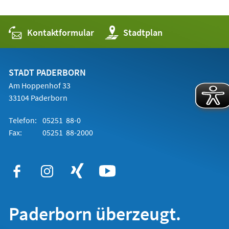
Kontaktformular
(Öffnet
Stadtplan
in
einem
neuen
Tab)
STADT PADERBORN
Am Hoppenhof 33
33104 Paderborn
Telefon:
05251 88-0
Fax:
05251 88-2000
Paderborn überzeugt.