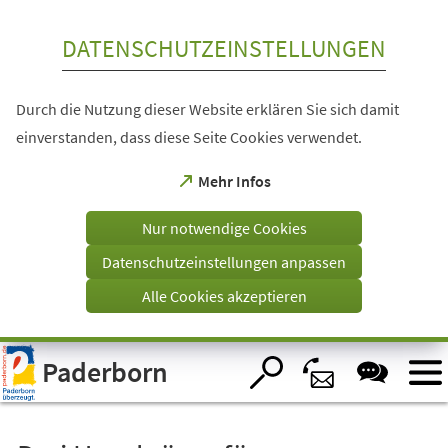
Inhalt anspringen
DATENSCHUTZEINSTELLUNGEN
Durch die Nutzung dieser Website erklären Sie sich damit
einverstanden, dass diese Seite Cookies verwendet.
(Öffnet
Mehr Infos
in
einem
Nur notwendige Cookies
neuen
Tab)
Datenschutzeinstellungen anpassen
Alle Cookies akzeptieren
Visuelle
Paderborn
Assistenzsoftware
öffnen.