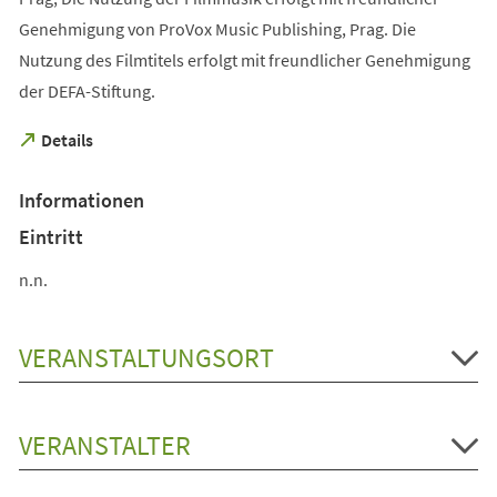
Genehmigung von ProVox Music Publishing, Prag. Die
Nutzung des Filmtitels erfolgt mit freundlicher Genehmigung
der DEFA-Stiftung.
(Öffnet
Details
in
einem
Informationen
neuen
Tab)
Eintritt
n.n.
VERANSTALTUNGSORT
VERANSTALTER