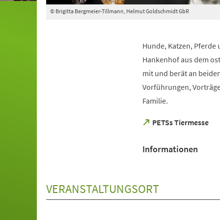
© Brigitta Bergmeier-Tillmann, Helmut Goldschmidt GbR
Hunde, Katzen, Pferde 
Hankenhof aus dem ostfr
mit und berät an beid
Vorführungen, Vorträge
Familie.
(Öffnet
PETSs Tiermesse
in
einem
Informationen
neuen
Tab)
VERANSTALTUNGSORT