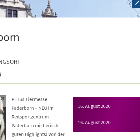
born
NGSORT
R
PETSs Tiermesse
16. August 2020
Paderborn – NEU im
–
Reitsportzentrum
16. August 2020
Paderborn mit tierisch
guten Highlights! Von der