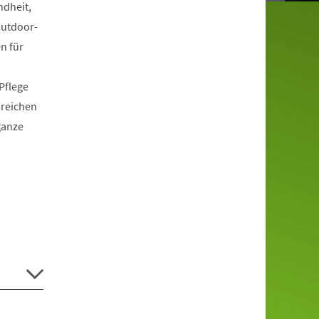
ndheit,
Outdoor-
n für
Pflege
reichen
ganze