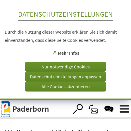
Inhalt anspringen
DATENSCHUTZEINSTELLUNGEN
Durch die Nutzung dieser Website erklären Sie sich damit
einverstanden, dass diese Seite Cookies verwendet.
(Öffnet
Mehr Infos
in
einem
Nur notwendige Cookies
neuen
Tab)
Datenschutzeinstellungen anpassen
Alle Cookies akzeptieren
Visuelle
Paderborn
Assistenzsoftware
öffnen.