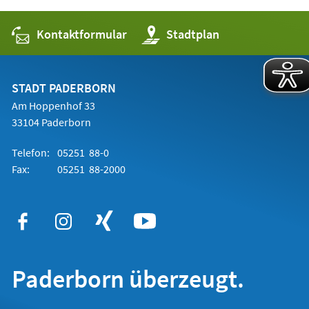
Kontaktformular
(Öffnet
Stadtplan
in
einem
neuen
Tab)
STADT PADERBORN
Am Hoppenhof 33
33104 Paderborn
Telefon:
05251 88-0
Fax:
05251 88-2000
Paderborn überzeugt.