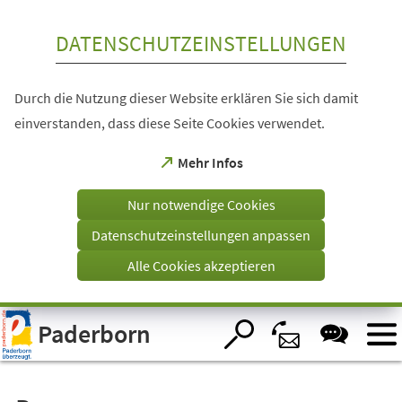
Inhalt anspringen
DATENSCHUTZEINSTELLUNGEN
Durch die Nutzung dieser Website erklären Sie sich damit
einverstanden, dass diese Seite Cookies verwendet.
(Öffnet
Mehr Infos
in
einem
Nur notwendige Cookies
neuen
Tab)
Datenschutzeinstellungen anpassen
Alle Cookies akzeptieren
Visuelle
Paderborn
Assistenzsoftware
öffnen.