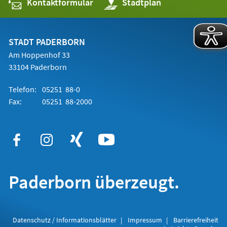
Kontaktformular
(Öffnet
Stadtplan
in
einem
neuen
Tab)
STADT PADERBORN
Am Hoppenhof 33
33104 Paderborn
Telefon:
05251 88-0
Fax:
05251 88-2000
Paderborn überzeugt.
Datenschutz / Informationsblätter
Impressum
Barrierefreiheit