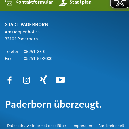
Kontaktformular
(Öffnet
Stadtplan
in
einem
neuen
Tab)
STADT PADERBORN
Am Hoppenhof 33
33104 Paderborn
Telefon:
05251 88-0
Fax:
05251 88-2000
Paderborn überzeugt.
Datenschutz / Informationsblätter
Impressum
Barrierefreiheit