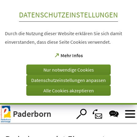
Inhalt anspringen
DATENSCHUTZEINSTELLUNGEN
Durch die Nutzung dieser Website erklären Sie sich damit
einverstanden, dass diese Seite Cookies verwendet.
(Öffnet
Mehr Infos
in
einem
Nur notwendige Cookies
neuen
Tab)
Datenschutzeinstellungen anpassen
Alle Cookies akzeptieren
Visuelle
Paderborn
Assistenzsoftware
öffnen.