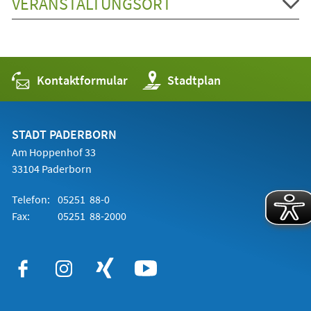
VERANSTALTUNGSORT
Kontaktformular
(Öffnet
Stadtplan
in
einem
neuen
Tab)
STADT PADERBORN
Am Hoppenhof 33
33104 Paderborn
Telefon:
05251 88-0
Fax:
05251 88-2000