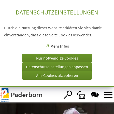
Inhalt anspringen
DATENSCHUTZEINSTELLUNGEN
Durch die Nutzung dieser Website erklären Sie sich damit
einverstanden, dass diese Seite Cookies verwendet.
(Öffnet
Mehr Infos
in
einem
Nur notwendige Cookies
neuen
Tab)
Datenschutzeinstellungen anpassen
Alle Cookies akzeptieren
Visuelle
Paderborn
Assistenzsoftware
öffnen.