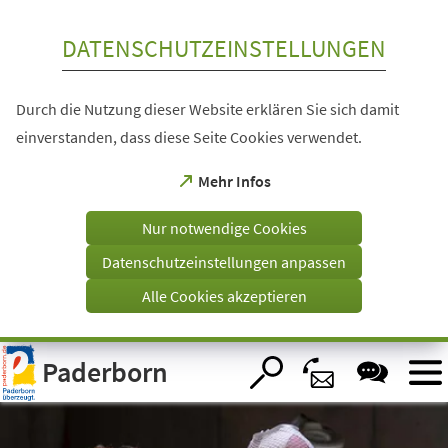
Inhalt anspringen
DATENSCHUTZEINSTELLUNGEN
Durch die Nutzung dieser Website erklären Sie sich damit
einverstanden, dass diese Seite Cookies verwendet.
(Öffnet
Mehr Infos
in
einem
Nur notwendige Cookies
neuen
Tab)
Datenschutzeinstellungen anpassen
Alle Cookies akzeptieren
Visuelle
Paderborn
Assistenzsoftware
öffnen.