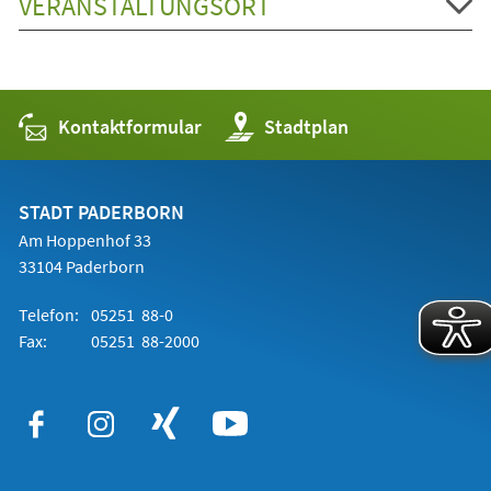
VERANSTALTUNGSORT
Kontaktformular
(Öffnet
Stadtplan
in
einem
neuen
Tab)
STADT PADERBORN
Am Hoppenhof 33
33104 Paderborn
Telefon:
05251 88-0
Fax:
05251 88-2000