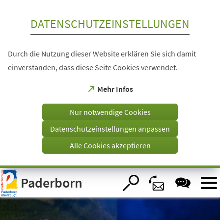
Inhalt anspringen
DATENSCHUTZEINSTELLUNGEN
Durch die Nutzung dieser Website erklären Sie sich damit
einverstanden, dass diese Seite Cookies verwendet.
(Öffnet
Mehr Infos
in
einem
Nur notwendige Cookies
neuen
Tab)
Datenschutzeinstellungen anpassen
Alle Cookies akzeptieren
Visuelle
Paderborn
Assistenzsoftware
öffnen.