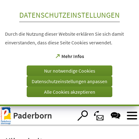
Inhalt anspringen
DATENSCHUTZEINSTELLUNGEN
Durch die Nutzung dieser Website erklären Sie sich damit
einverstanden, dass diese Seite Cookies verwendet.
(Öffnet
Mehr Infos
in
einem
Nur notwendige Cookies
neuen
Tab)
Datenschutzeinstellungen anpassen
Alle Cookies akzeptieren
Visuelle
Paderborn
Assistenzsoftware
öffnen.