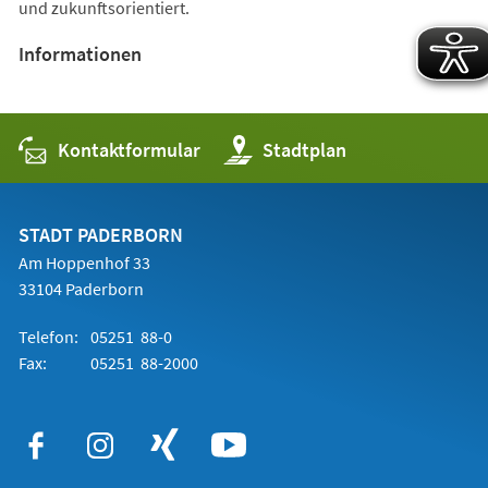
und zukunftsorientiert.
Informationen
Kontaktformular
(Öffnet
Stadtplan
in
einem
neuen
Tab)
STADT PADERBORN
Am Hoppenhof 33
33104 Paderborn
Telefon:
05251 88-0
Fax:
05251 88-2000