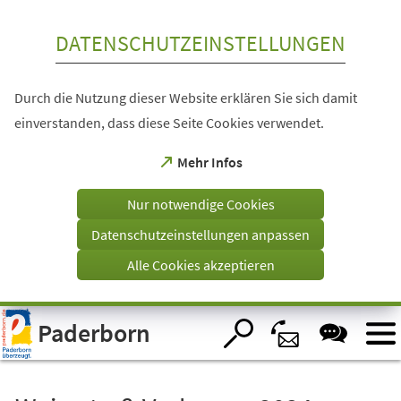
Inhalt anspringen
DATENSCHUTZEINSTELLUNGEN
Durch die Nutzung dieser Website erklären Sie sich damit
einverstanden, dass diese Seite Cookies verwendet.
(Öffnet
Mehr Infos
in
einem
Nur notwendige Cookies
neuen
Tab)
Datenschutzeinstellungen anpassen
Alle Cookies akzeptieren
Visuelle
Paderborn
Assistenzsoftware
öffnen.