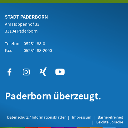
einem
neuen
Tab)
STADT PADERBORN
Am Hoppenhof 33
33104 Paderborn
Telefon:
05251 88-0
Fax:
05251 88-2000
Paderborn überzeugt.
Datenschutz / Informationsblätter
Impressum
Barrierefreiheit
Leichte Sprache