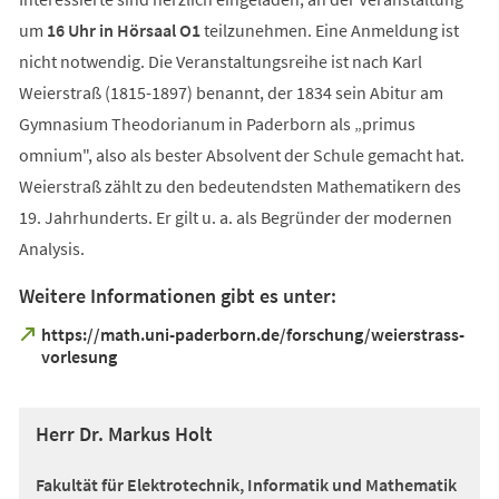
um
16 Uhr in Hörsaal O1
teilzunehmen. Eine Anmeldung ist
nicht notwendig. Die Veranstaltungsreihe ist nach Karl
Weierstraß (1815-1897) benannt, der 1834 sein Abitur am
Gymnasium Theodorianum in Paderborn als „primus
omnium", also als bester Absolvent der Schule gemacht hat.
Weierstraß zählt zu den bedeutendsten Mathematikern des
19. Jahrhunderts. Er gilt u. a. als Begründer der modernen
Analysis.
Weitere Informationen gibt es unter:
https://math.uni-paderborn.de/forschung/weierstrass-
(Öffnet
vorlesung
in
einem
neuen
Herr Dr. Markus Holt
Tab)
Fakultät für Elektrotechnik, Informatik und Mathematik