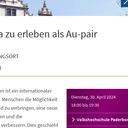
zu erleben als Au-pair
NGSORT
R
 ist ein internationaler
Dienstag, 30. April 2024
s Menschen die Möglichkeit
18:00
bis
19:30
nd zu verbringen, eine neue
en und die
Volkshochschule Paderbo
verbessern. Dies geschieht