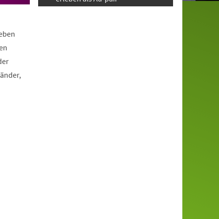
leben
len
der
länder,