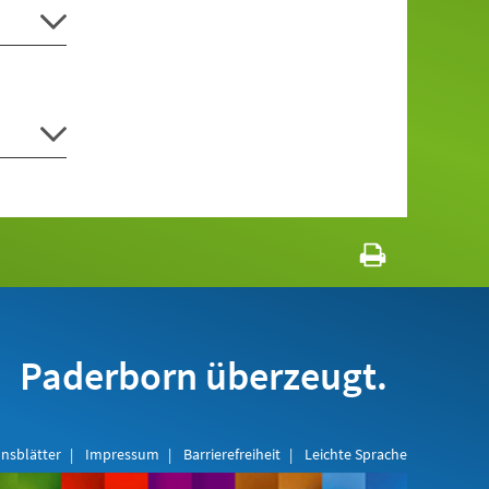
Paderborn überzeugt.
nsblätter
Impressum
Barrierefreiheit
Leichte Sprache