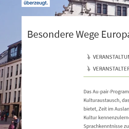
+
1
Besondere Wege Europa 
VERANSTALTU
VERANSTALTE
Das Au-pair-Programm
Veranstaltungsinformationen
Kulturaustausch, da
bietet, Zeit im Ausla
Kultur kennenzulern
Sprachkenntnisse zu 