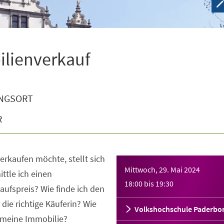
ilienverkauf
NGSORT
R
erkaufen möchte, stellt sich
Mittwoch, 29. Mai 2024
ittle ich einen
18:00
bis
19:30
ufspreis? Wie finde ich den
 die richtige Käuferin? Wie
Volkshochschule Paderbo
 meine Immobilie?