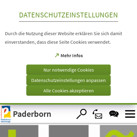
Inhalt anspringen
DATENSCHUTZEINSTELLUNGEN
Durch die Nutzung dieser Website erklären Sie sich damit
einverstanden, dass diese Seite Cookies verwendet.
(Öffnet
Mehr Infos
in
einem
Nur notwendige Cookies
neuen
Tab)
Datenschutzeinstellungen anpassen
Alle Cookies akzeptieren
Visuelle
Paderborn
Assistenzsoftware
öffnen.