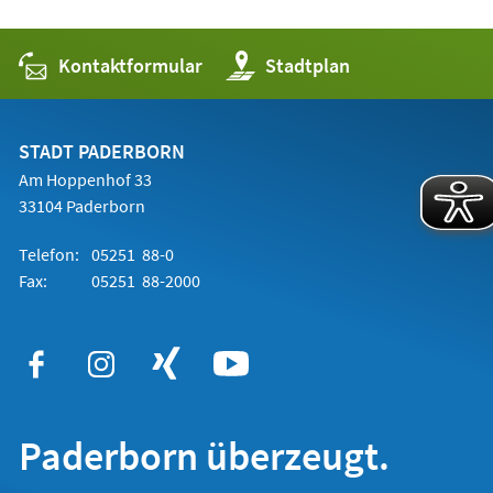
Kontaktformular
(Öffnet
Stadtplan
in
einem
neuen
Tab)
STADT PADERBORN
Am Hoppenhof 33
33104 Paderborn
Telefon:
05251 88-0
Fax:
05251 88-2000
Paderborn überzeugt.