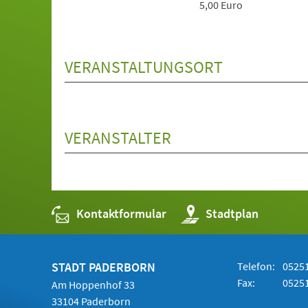
5,00 Euro
VERANSTALTUNGSORT
VERANSTALTER
Kontaktformular
(Öffnet
Stadtplan
in
einem
neuen
Tab)
STADT PADERBORN
Telefon:
05251
Fax:
05251
Am Hoppenhof 33
33104 Paderborn