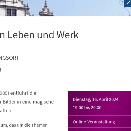
 in Leben und Werk
NGSORT
R
985) entführt die
Dienstag, 16. April 2024
 Bilder in eine magische
19:00
bis
20:00
alten.
Online-Veranstaltung
rsum, das um die Themen