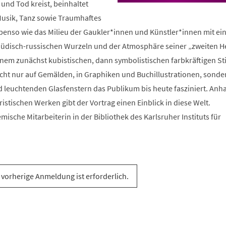
 und Tod kreist, beinhaltet
usik, Tanz sowie Traumhaftes
ebenso wie das Milieu der Gaukler*innen und Künstler*innen mit ein
jüdisch-russischen Wurzeln und der Atmosphäre seiner „zweiten H
einem zunächst kubistischen, dann symbolistischen farbkräftigen Sti
icht nur auf Gemälden, in Graphiken und Buchillustrationen, sonde
leuchtenden Glasfenstern das Publikum bis heute fasziniert. Anh
istischen Werken gibt der Vortrag einen Einblick in diese Welt.
mische Mitarbeiterin in der Bibliothek des Karlsruher Instituts für
 vorherige Anmeldung ist erforderlich.