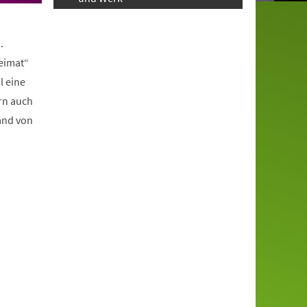
.
eimat“
l eine
rn auch
and von