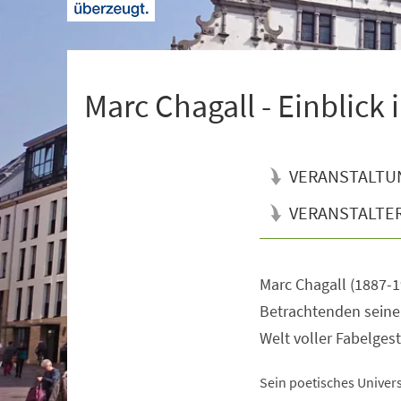
+
1
Marc Chagall - Einblick
VERANSTALTU
VERANSTALTE
Marc Chagall (1887-1
Veranstaltungsinformationen
Betrachtenden seiner
Welt voller Fabelgest
Sein poetisches Unive