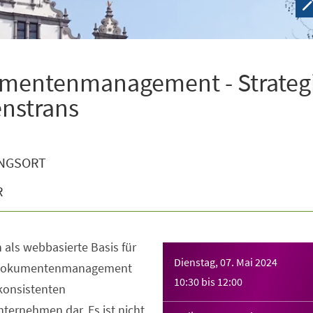
umentenmanagement - Strateg
enstrans
NGSORT
R
h als webbasierte Basis für
Dienstag, 07. Mai 2024
s Dokumentenmanagement
10:30
bis
12:00
konsistenten
nternehmen dar. Es ist nicht