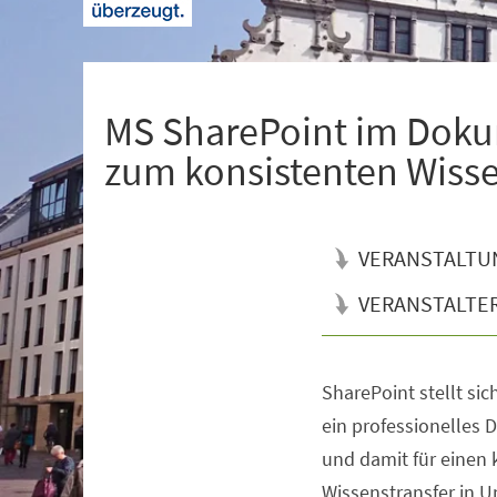
+
1
MS SharePoint im Dok
zum konsistenten Wiss
VERANSTALTU
VERANSTALTE
SharePoint stellt sic
Veranstaltungsinformationen
ein professionelle
und damit für einen 
Wissenstransfer in U