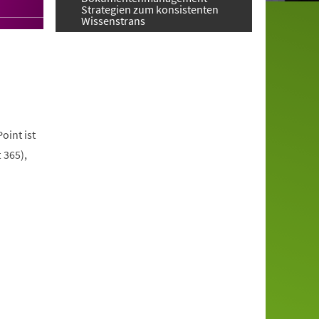
Strategien zum konsistenten
Wissenstrans
oint ist
 365),