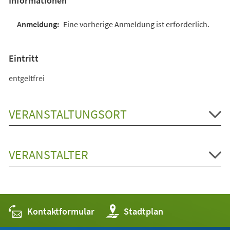
Informationen
Eine vorherige Anmeldung ist erforderlich.
Eintritt
entgeltfrei
VERANSTALTUNGSORT
VERANSTALTER
Kontaktformular
(Öffnet
Stadtplan
in
einem