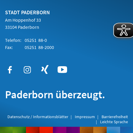
neuen
Tab)
STADT PADERBORN
Am Hoppenhof 33
33104 Paderborn
Telefon:
05251 88-0
Fax:
05251 88-2000
Paderborn überzeugt.
Datenschutz / Informationsblätter
Impressum
Barrierefreiheit
Leichte Sprache