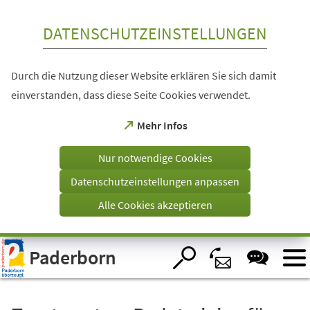
Inhalt anspringen
DATENSCHUTZEINSTELLUNGEN
Durch die Nutzung dieser Website erklären Sie sich damit
einverstanden, dass diese Seite Cookies verwendet.
(Öffnet
Mehr Infos
in
einem
Nur notwendige Cookies
neuen
Tab)
Datenschutzeinstellungen anpassen
Alle Cookies akzeptieren
Visuelle
Paderborn
Assistenzsoftware
öffnen.