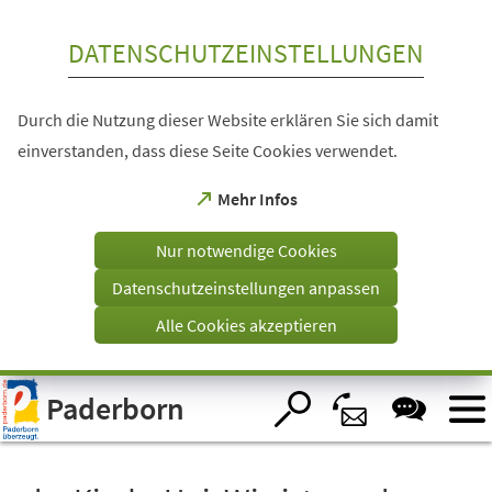
Inhalt anspringen
DATENSCHUTZEINSTELLUNGEN
Durch die Nutzung dieser Website erklären Sie sich damit
einverstanden, dass diese Seite Cookies verwendet.
(Öffnet
Mehr Infos
in
einem
Nur notwendige Cookies
neuen
Tab)
Datenschutzeinstellungen anpassen
Alle Cookies akzeptieren
Visuelle
Paderborn
Assistenzsoftware
öffnen.