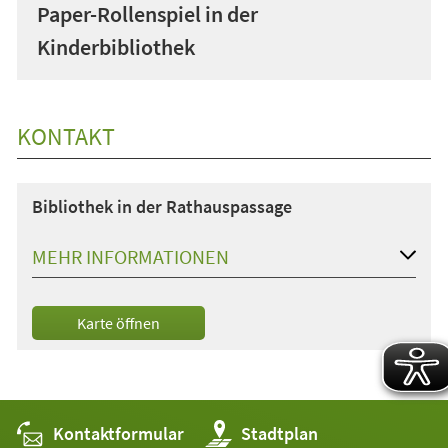
Paper-Rollenspiel in der
Kinderbibliothek
KONTAKT
Bibliothek in der Rathauspassage
MEHR INFORMATIONEN
(Öffnet
Karte öffnen
in
einem
neuen
Tab)
Kontaktformular
(Öffnet
Stadtplan