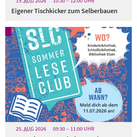
19.
AUG
2026
10:30
12:00
UHR
Eigener Tischkicker zum Selberbauen
25.
AUG
2026
09:30
11:00
UHR