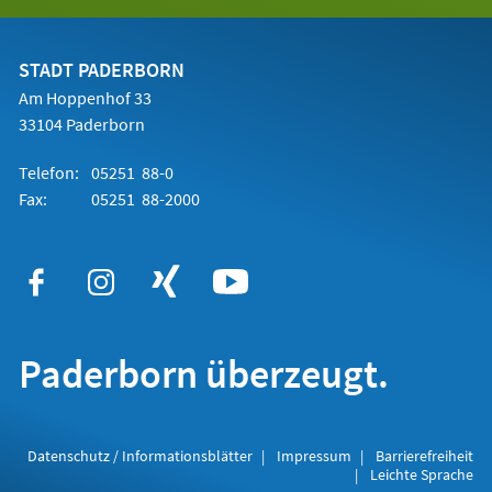
in
einem
neuen
Tab)
STADT PADERBORN
Am Hoppenhof 33
33104 Paderborn
Telefon:
05251 88-0
Fax:
05251 88-2000
Paderborn überzeugt.
Datenschutz / Informationsblätter
Impressum
Barrierefreiheit
Leichte Sprache