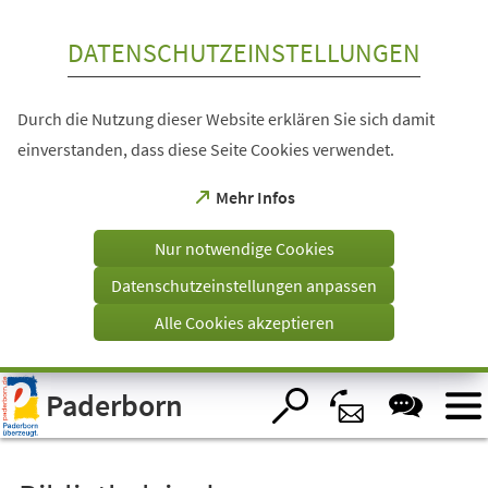
Inhalt anspringen
DATENSCHUTZEINSTELLUNGEN
Durch die Nutzung dieser Website erklären Sie sich damit
einverstanden, dass diese Seite Cookies verwendet.
(Öffnet
Mehr Infos
in
einem
Nur notwendige Cookies
neuen
Tab)
Datenschutzeinstellungen anpassen
Alle Cookies akzeptieren
Visuelle
Paderborn
Assistenzsoftware
öffnen.