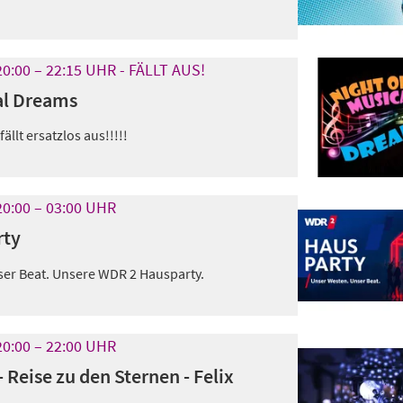
20:00
22:15
UHR
- FÄLLT AUS!
al Dreams
ällt ersatzlos aus!!!!!
20:00
03:00
UHR
rty
er Beat. Unsere WDR 2 Hausparty.
20:00
22:00
UHR
 Reise zu den Sternen - Felix