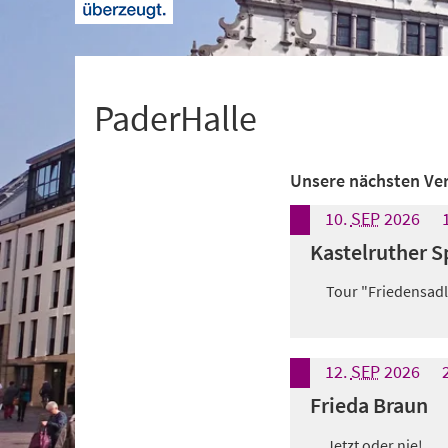
+
1
PaderHalle
Unsere nächsten Ve
10.
SEP
2026
Kastelruther S
Tour "Friedensadl
12.
SEP
2026
Frieda Braun
Jetzt oder nie!