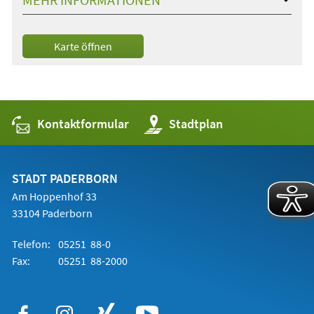
(Öffnet
Karte öffnen
in
einem
neuen
Tab)
Kontaktformular
(Öffnet
Stadtplan
in
einem
neuen
Tab)
STADT PADERBORN
Am Hoppenhof 33
33104 Paderborn
Telefon:
05251 88-0
Fax:
05251 88-2000