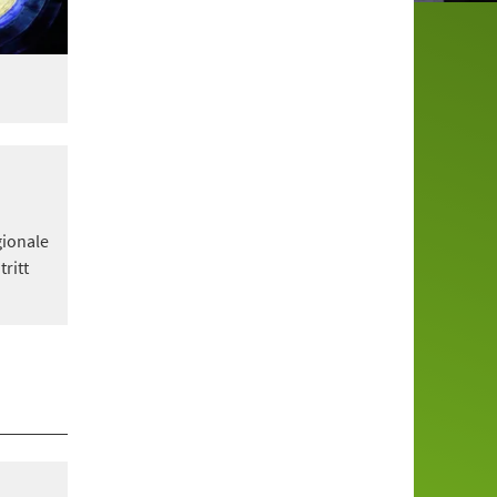
gionale
ritt