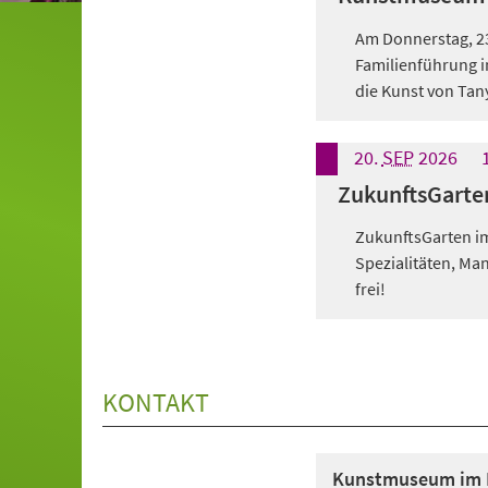
Am Donnerstag, 23.
Familienführung i
die Kunst von Tan
20.
SEP
2026
ZukunftsGarten
ZukunftsGarten im
Spezialitäten, Man
frei!
KONTAKT
Kunstmuseum im M