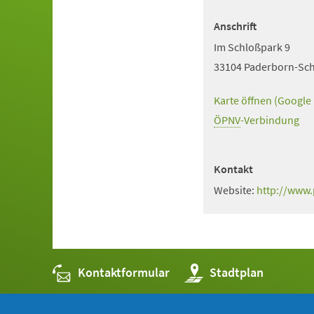
Anschrift
Im Schloßpark 9
33104 Paderborn-Sc
Karte öffnen (Google
(Öffnet
in
ÖPNV
(Öffnet
-Verbindung
einem
in
neuen
einem
Kontakt
Tab)
neuen
Website:
(Öffnet
http://www
Tab)
in
einem
neuen
Tab)
Kontaktformular
(Öffnet
Stadtplan
in
einem
neuen