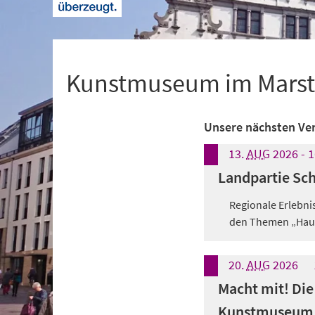
+
1
Kunstmuseum im Marst
Unsere nächsten Ve
13.
AUG
2026
-
1
Landpartie Sc
Regionale Erlebni
den Themen „Haus -
20.
AUG
2026
Macht mit! Die
Kunstmuseum