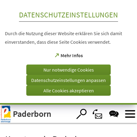
Inhalt anspringen
DATENSCHUTZEINSTELLUNGEN
Durch die Nutzung dieser Website erklären Sie sich damit
einverstanden, dass diese Seite Cookies verwendet.
(Öffnet
Mehr Infos
in
einem
Nur notwendige Cookies
neuen
Tab)
Datenschutzeinstellungen anpassen
Alle Cookies akzeptieren
Visuelle
Paderborn
Assistenzsoftware
öffnen.