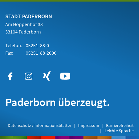
einem
neuen
Tab)
STADT PADERBORN
Am Hoppenhof 33
33104 Paderborn
Telefon:
05251 88-0
Fax:
05251 88-2000
Paderborn überzeugt.
Datenschutz / Informationsblätter
Impressum
Barrierefreiheit
Leichte Sprache