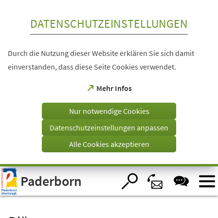
Inhalt anspringen
DATENSCHUTZEINSTELLUNGEN
Durch die Nutzung dieser Website erklären Sie sich damit
einverstanden, dass diese Seite Cookies verwendet.
(Öffnet
Mehr Infos
in
einem
Nur notwendige Cookies
neuen
Tab)
Datenschutzeinstellungen anpassen
Alle Cookies akzeptieren
Visuelle
Paderborn
Assistenzsoftware
öffnen.