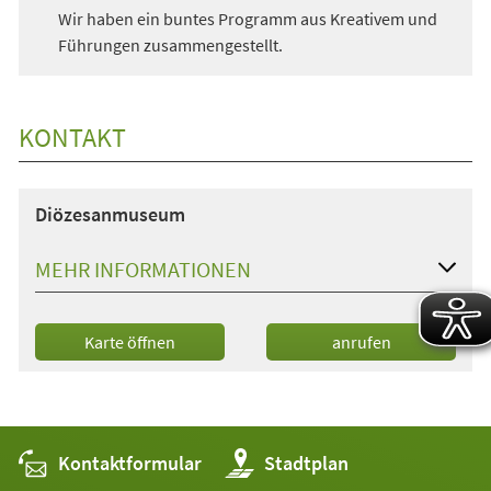
Wir haben ein buntes Programm aus Kreativem und
Führungen zusammengestellt.
KONTAKT
Diözesanmuseum
MEHR INFORMATIONEN
(Öffnet
Karte öffnen
anrufen
in
einem
neuen
Tab)
Kontaktformular
(Öffnet
Stadtplan
in