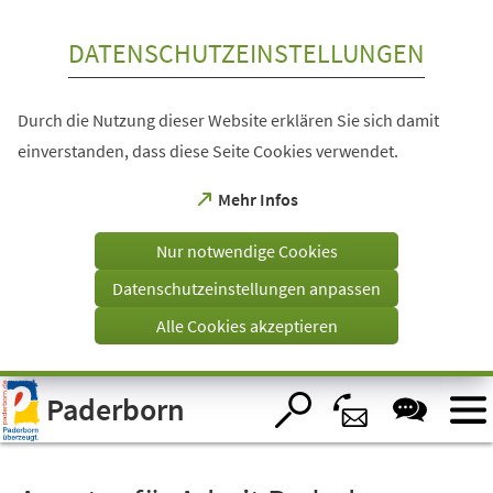
Inhalt anspringen
DATENSCHUTZEINSTELLUNGEN
Durch die Nutzung dieser Website erklären Sie sich damit
einverstanden, dass diese Seite Cookies verwendet.
(Öffnet
Mehr Infos
in
einem
Nur notwendige Cookies
neuen
Tab)
Datenschutzeinstellungen anpassen
Alle Cookies akzeptieren
Visuelle
Paderborn
Assistenzsoftware
öffnen.