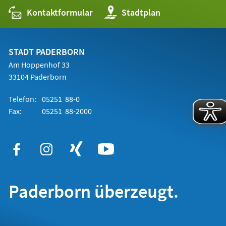
Kontaktformular
(Öffnet
Stadtplan
in
einem
neuen
Tab)
STADT PADERBORN
Am Hoppenhof 33
33104 Paderborn
Telefon:
05251 88-0
Fax:
05251 88-2000
Paderborn überzeugt.