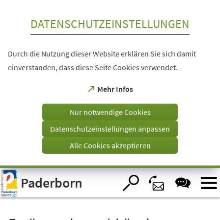
Inhalt anspringen
DATENSCHUTZEINSTELLUNGEN
Durch die Nutzung dieser Website erklären Sie sich damit
einverstanden, dass diese Seite Cookies verwendet.
(Öffnet
Mehr Infos
in
einem
Nur notwendige Cookies
neuen
Tab)
Datenschutzeinstellungen anpassen
Alle Cookies akzeptieren
Visuelle
Paderborn
Assistenzsoftware
öffnen.