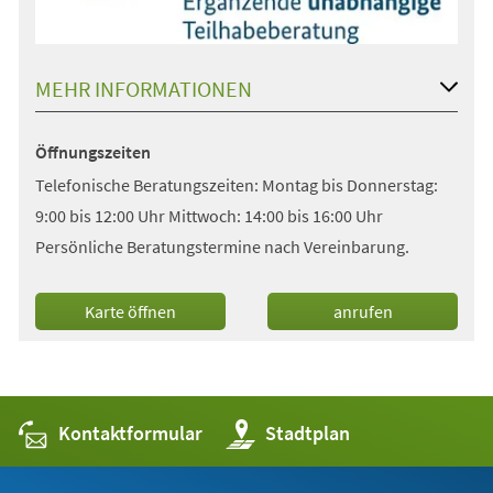
MEHR INFORMATIONEN
Öffnungszeiten
Telefonische Beratungszeiten: Montag bis Donnerstag:
9:00 bis 12:00 Uhr Mittwoch: 14:00 bis 16:00 Uhr
Persönliche Beratungstermine nach Vereinbarung.
(Öffnet
Karte öffnen
anrufen
in
einem
neuen
Tab)
Kontaktformular
(Öffnet
Stadtplan
in
einem
neuen