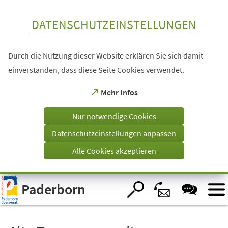
Inhalt anspringen
DATENSCHUTZEINSTELLUNGEN
Durch die Nutzung dieser Website erklären Sie sich damit
einverstanden, dass diese Seite Cookies verwendet.
(Öffnet
Mehr Infos
in
einem
Nur notwendige Cookies
neuen
Tab)
Datenschutzeinstellungen anpassen
Alle Cookies akzeptieren
Visuelle
Paderborn
Assistenzsoftware
öffnen.