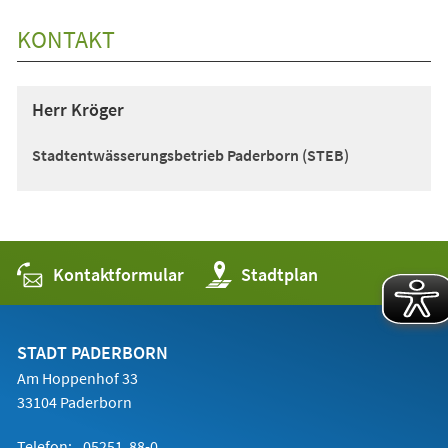
KONTAKT
Herr Kröger
Stadtentwässerungsbetrieb Paderborn (STEB)
Kontaktformular
(Öffnet
Stadtplan
in
einem
neuen
Tab)
STADT PADERBORN
Am Hoppenhof 33
33104 Paderborn
Telefon:
05251 88-0