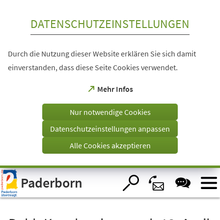
Inhalt anspringen
DATENSCHUTZEINSTELLUNGEN
Durch die Nutzung dieser Website erklären Sie sich damit
einverstanden, dass diese Seite Cookies verwendet.
(Öffnet
Mehr Infos
in
einem
Nur notwendige Cookies
neuen
Tab)
Datenschutzeinstellungen anpassen
Alle Cookies akzeptieren
Visuelle
Paderborn
Assistenzsoftware
öffnen.