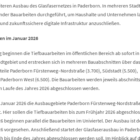
iteren Ausbau des Glasfasernetzes in Paderborn. In mehreren Stadt
nder Bauarbeiten durchgeführt, um Haushalte und Unternehmen la
 und zukunftssichere digitale Infrastruktur anzuschließen.
ten im Januar 2026
 beginnen die Tiefbauarbeiten im öffentlichen Bereich ab sofort in
adtgebiet und erstrecken sich in mehreren Bauabschnitten über das
tteile Paderborn Fürstenweg–Nordstraße (3.700), Südstadt (5.500),
e Paderborn West (6.500). Die Bauarbeiten werden jeweils abschnitt
m Laufe des Jahres 2026 abgeschlossen werden.
 Januar 2026 die Ausbaugebiete Paderborn Fürstenweg-Nordstraß
. Hier sollen die Tiefbauarbeiten bis zum Frühjahr 2026 abgeschlo
 beginnen parallel die Bauarbeiten im Univiertel. Der Ausbau ist do
26 vorgesehen. Anschließend startet der Glasfaserausbau in Pader
ch bis Ende des Jahres abgeschlossen werden soll. Im Hinblick auf d