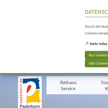
Inhalt anspringen
DATENSC
Durch die Nutz
Cookies verwe
(Öffnet
Mehr Infos
in
einem
Nur notwen
neuen
Tab)
Alle Cookie
Visuelle
Assistenzsoftware
Rathaus
Tou
öffnen.
Mit
Service
K
der
Tastatur
erreichbar
über
ALT