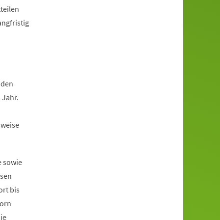
teilen
ngfristig
 den
 Jahr.
sweise
e sowie
ssen
rt bis
born
ie