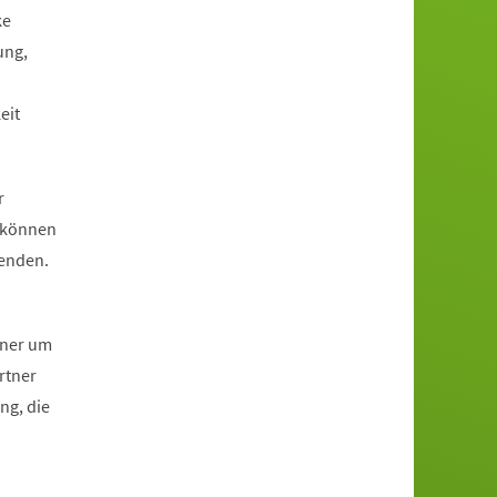
ke
ung,
eit
r
s können
wenden.
hner um
rtner
ng, die