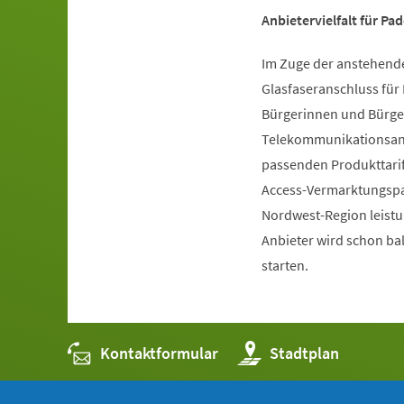
Anbietervielfalt für P
Im Zuge der anstehend
Glasfaseranschluss für
Bürgerinnen und Bürger
Telekommunikationsanbi
passenden Produkttari
Access-Vermarktungspar
Nordwest-Region leistu
Anbieter wird schon ba
starten.
Kontaktformular
(Öffnet
Stadtplan
in
einem
neuen