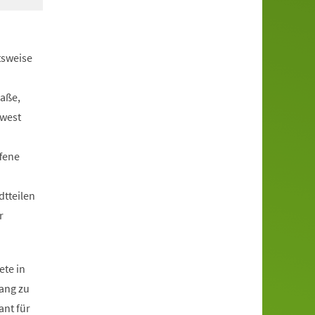
tsweise
aße,
dwest
fene
tteilen
r
ete in
ang zu
ant für