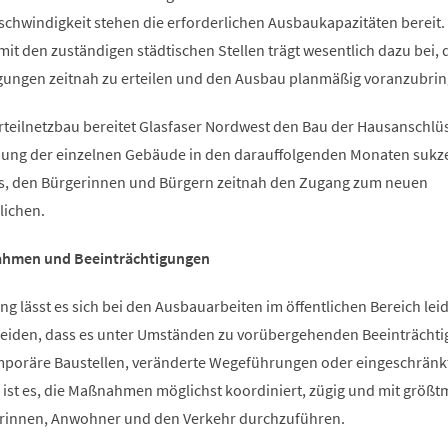
chwindigkeit stehen die erforderlichen Ausbaukapazitäten bereit.
t den zuständigen städtischen Stellen trägt wesentlich dazu bei, 
ngen zeitnah zu erteilen und den Ausbau planmäßig voranzubri
rteilnetzbau bereitet Glasfaser Nordwest den Bau der Hausanschlüs
dung der einzelnen Gebäude in den darauffolgenden Monaten sukz
t es, den Bürgerinnen und Bürgern zeitnah den Zugang zum neuen
lichen.
hmen und Beeinträchtigungen
ng lässt es sich bei den Ausbauarbeiten im öffentlichen Bereich leid
meiden, dass es unter Umständen zu vorübergehenden Beeinträcht
mporäre Baustellen, veränderte Wegeführungen oder eingeschränk
 ist es, die Maßnahmen möglichst koordiniert, zügig und mit größt
rinnen, Anwohner und den Verkehr durchzuführen.