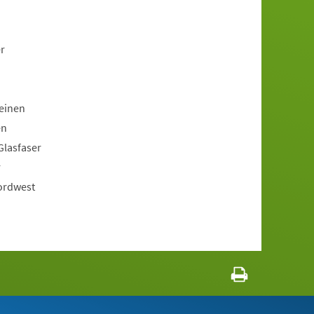
r
 einen
en
Glasfaser
r
Nordwest