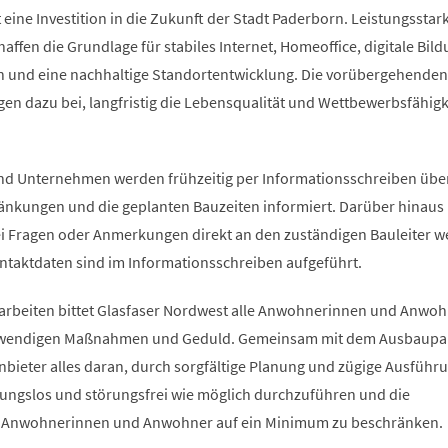
 eine Investition in die Zukunft der Stadt Paderborn. Leistungsstar
affen die Grundlage für stabiles Internet, Homeoffice, digitale Bild
 und eine nachhaltige Standortentwicklung. Die vorübergehenden
en dazu bei, langfristig die Lebensqualität und Wettbewerbsfähigk
.
nd Unternehmen werden frühzeitig per Informationsschreiben übe
änkungen und die geplanten Bauzeiten informiert. Darüber hinau
i Fragen oder Anmerkungen direkt an den zuständigen Bauleiter 
taktdaten sind im Informationsschreiben aufgeführt.
rbeiten bittet Glasfaser Nordwest alle Anwohnerinnen und Anwo
otwendigen Maßnahmen und Geduld. Gemeinsam mit dem Ausbaupa
anbieter alles daran, durch sorgfältige Planung und zügige Ausführu
ungslos und störungsfrei wie möglich durchzuführen und die
r Anwohnerinnen und Anwohner auf ein Minimum zu beschränken.