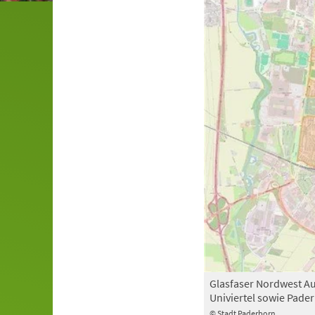
Glasfaser Nordwest A
Univiertel sowie Pade
© Stadt Paderborn