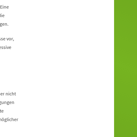
 Eine
die
ngen.
se vor,
essive
er nicht
igungen
te
möglicher