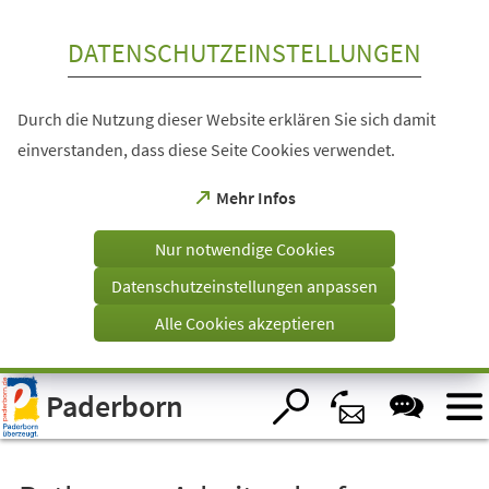
Inhalt anspringen
DATENSCHUTZEINSTELLUNGEN
Durch die Nutzung dieser Website erklären Sie sich damit
einverstanden, dass diese Seite Cookies verwendet.
(Öffnet
Mehr Infos
in
einem
Nur notwendige Cookies
neuen
Tab)
Datenschutzeinstellungen anpassen
Alle Cookies akzeptieren
Visuelle
Paderborn
Assistenzsoftware
öffnen.