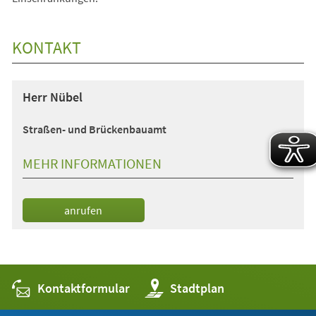
KONTAKT
Herr Nübel
Straßen- und Brückenbauamt
MEHR INFORMATIONEN
anrufen
Kontaktformular
(Öffnet
Stadtplan
in
einem