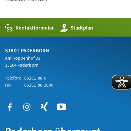
Kontaktformular
(Öffnet
Stadtplan
in
einem
neuen
Tab)
STADT PADERBORN
Am Hoppenhof 33
33104 Paderborn
Telefon:
05251 88-0
Fax:
05251 88-2000