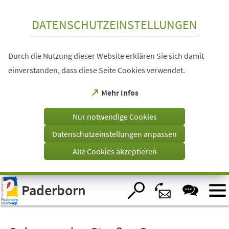
Inhalt anspringen
DATENSCHUTZEINSTELLUNGEN
Durch die Nutzung dieser Website erklären Sie sich damit
einverstanden, dass diese Seite Cookies verwendet.
(Öffnet
Mehr Infos
in
einem
Nur notwendige Cookies
neuen
Tab)
Datenschutzeinstellungen anpassen
Alle Cookies akzeptieren
Visuelle
Paderborn
Assistenzsoftware
öffnen.