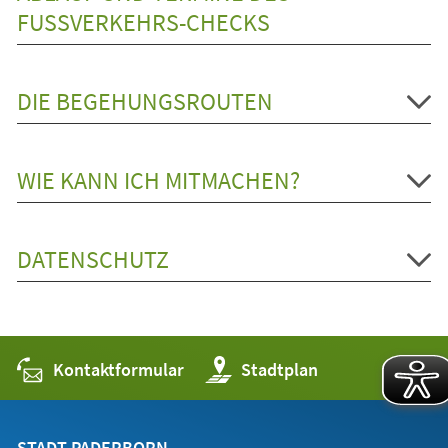
Tab)
FUSSVERKEHRS-CHECKS
DIE BEGEHUNGSROUTEN
WIE KANN ICH MITMACHEN?
DATENSCHUTZ
Kontaktformular
(Öffnet
Stadtplan
in
einem
neuen
Tab)
STADT PADERBORN