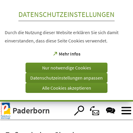
Inhalt anspringen
DATENSCHUTZEINSTELLUNGEN
Durch die Nutzung dieser Website erklären Sie sich damit
einverstanden, dass diese Seite Cookies verwendet.
(Öffnet
Mehr Infos
in
einem
Nur notwendige Cookies
neuen
Tab)
Datenschutzeinstellungen anpassen
Alle Cookies akzeptieren
Visuelle
Paderborn
Assistenzsoftware
öffnen.